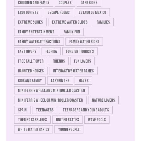
Children and family
Couples
Dark rides
Ecotourists
Escape rooms
Estado de Mexico
Extreme slides
Extreme water slides
Families
Family entertainment
Family fun
Family water attractions
Family water rides
Fast rivers
Florida
Foreign tourists
Free fall tower
Friends
Fun Lovers
Haunted houses
Interactive water games
Kids and family
Labyrinths
Mazes
Mini Ferris wheel and mini roller coaster
Mini Ferris wheel or mini roller coaster
Nature Lovers
Spain
Teenagers
Teenagers and young adults
Themed carriages
United States
Wave pools
White water rapids
Young people