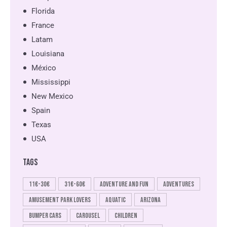
Florida
France
Latam
Louisiana
México
Mississippi
New Mexico
Spain
Texas
USA
TAGS
11€-30€
31€-60€
Adventure and fun
Adventures
Amusement park lovers
Aquatic
Arizona
Bumper cars
Carousel
Children