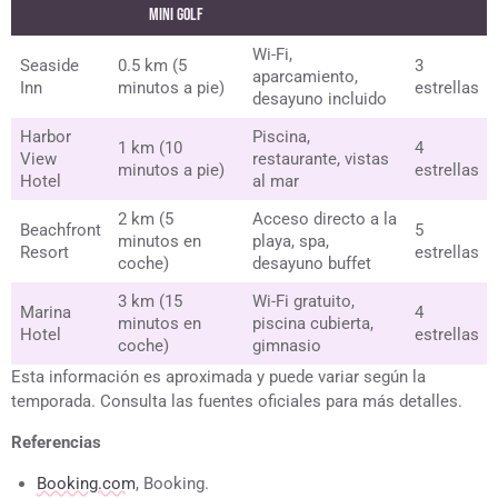
Mini Golf
Wi-Fi,
Seaside
0.5 km (5
3
aparcamiento,
Inn
minutos a pie)
estrellas
desayuno incluido
Harbor
Piscina,
1 km (10
4
View
restaurante, vistas
minutos a pie)
estrellas
Hotel
al mar
2 km (5
Acceso directo a la
Beachfront
5
minutos en
playa, spa,
Resort
estrellas
coche)
desayuno buffet
3 km (15
Wi-Fi gratuito,
Marina
4
minutos en
piscina cubierta,
Hotel
estrellas
coche)
gimnasio
Esta información es aproximada y puede variar según la
temporada. Consulta las fuentes oficiales para más detalles.
Referencias
Booking.com
, Booking.