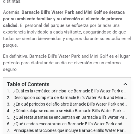
distintas.
Además,
Barnacle Bill’s Water Park and Mini Golf se destaca
por su ambiente familiar y su atención al cliente de primera
calidad.
El personal del parque se esfuerza por brindar una
experiencia inolvidable a cada visitante, asegurándose de que
todos se sientan bienvenidos y seguros durante su estadía en el
parque.
En definitiva, Barnacle Bill’s Water Park and Mini Golf es el lugar
perfecto para disfrutar de un día de diversión en un entorno
seguro
Table of Contents
¿Cuál es la temática principal de Barnacle Bill's Water Park and Mini Golf?
Descripción completa de Barnacle Bill's Water Park and Mini Golf
¿En qué periodos del año abre Barnacle Bill's Water Park and Mini Golf y cuáles son los horarios de apertura?
¿Dónde alojarse cuando se visita Barnacle Bill's Water Park and Mini Golf?
¿Qué restaurantes se encuentran en Barnacle Bill's Water Park and Mini Golf?
¿Qué tiendas encontrarás en Barnacle Bill's Water Park and Mini Golf?
Principales atracciones que incluye Barnacle Bill's Water Park and Mini Golf