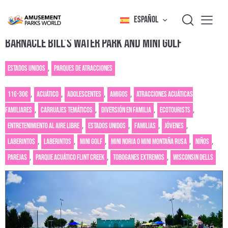
ESPAÑOL
BARNACLE BILL’S WATER PARK AND MINI GOLF
Estados Unidos
,
Parques de atracciones
11€-30€
,
Acuático
,
Adolescentes
,
Amigos
,
Atracciones acuáticas
familiares
,
Carruajes temáticos
,
Diversión en familia
,
Ecotourists
,
Entretenimiento al aire libre
,
Estados Unidos
,
Familias
,
Jóvenes
,
Laberintos
,
Laberintos
,
Mini golf
,
Mini noria o mini montaña rusa
,
Niños
,
Parejas
,
Parque acuático Flint Creek
,
Toboganes extremos
,
Wisconsin Dells