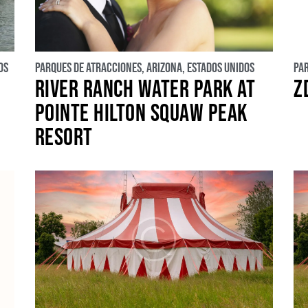
os
Parques de atracciones
,
Arizona
,
Estados Unidos
Pa
RIVER RANCH WATER PARK AT
Z
POINTE HILTON SQUAW PEAK
RESORT