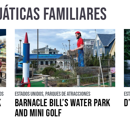
ÁTICAS FAMILIARES
uropa
Asia
LATAM
Oriente medio
os
Estados Unidos
,
Parques de atracciones
Es
K
BARNACLE BILL’S WATER PARK
D
AND MINI GOLF