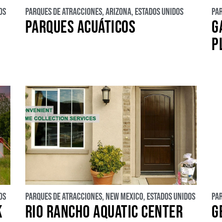
os
Parques de atracciones
,
Arizona
,
Estados Unidos
Pa
PARQUES ACUÁTICOS
G
P
os
Parques de atracciones
,
New Mexico
,
Estados Unidos
Pa
K
RIO RANCHO AQUATIC CENTER
G