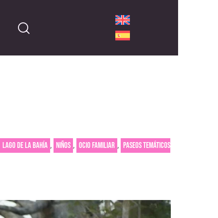
,
,
,
Lago de la Bahía
Niños
Ocio familiar
Paseos temáticos