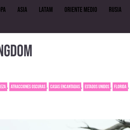
opa
Asia
LATAM
Oriente medio
Rusia
uropa
Asia
LATAM
Oriente medio
INGDOM
,
,
,
,
,
leza
Atracciones oscuras
Casas encantadas
Estados Unidos
Florida