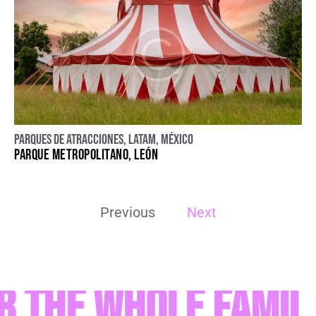
Parques de atracciones
,
LATAM
,
México
PARQUE METROPOLITANO, LEÓN
Previous
Next
the Whole Famil
E