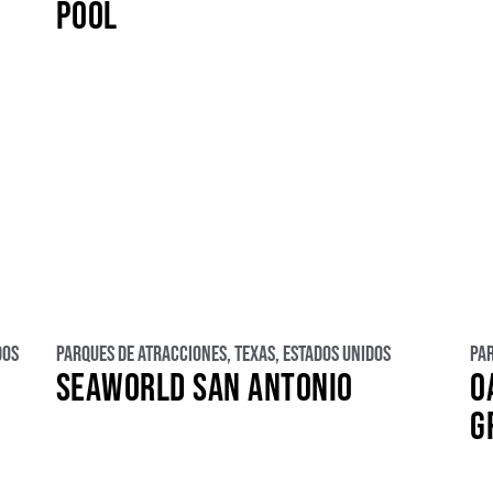
POOL
dos
Parques de atracciones
,
Texas
,
Estados Unidos
Pa
SEAWORLD SAN ANTONIO
O
G