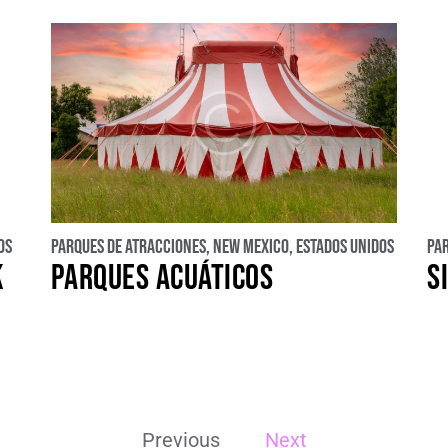
os
Parques de atracciones
,
New Mexico
,
Estados Unidos
Pa
K
PARQUES ACUÁTICOS
S
Previous
Next