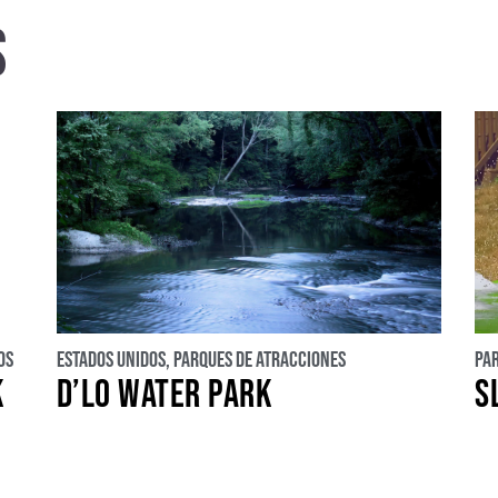
S
uropa
Asia
LATAM
Oriente medio
os
Estados Unidos
,
Parques de atracciones
Pa
K
D’LO WATER PARK
S