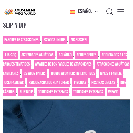
ESPAÑOL
SLIP N DIP
Parques de atracciones
,
Estados Unidos
,
Mississippi
11$-30$
,
Actividades acuáticas
,
Acuático
,
Adolescentes
,
Aficionados a los
parques temáticos
,
Amantes de los parques de atracciones
,
Atracciones acuáticas
familiares
,
Estados Unidos
,
Juegos acuáticos interactivos
,
Niños y familia
,
Ocio familiar
,
Parque acuático Flint Creek
,
Piscinas
,
Piscinas de olas
,
Ríos
rápidos
,
Slip N Dip
,
Toboganes extremos
,
Toboganes extremos
,
Verano