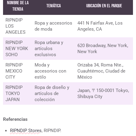
Nombre de la
Temática
Ubicación en el Parque
tienda
RIPNDIP
Ropa y accesorios
441 N Fairfax Ave, Los
LOS
de moda
Angeles, CA
ANGELES
RIPNDIP
Ropa urbana y
620 Broadway, New York,
NEW YORK
artículos
New York
SOHO
exclusivos
RIPNDIP
Moda y
Orizaba 34, Roma Nte.,
MEXICO
accesorios con
Cuauhtémoc, Ciudad de
CITY
estilo
México
RIPNDIP
Ropa de diseño y
Japan, 〒150-0001 Tokyo,
TOKYO
artículos de
Shibuya City
JAPAN
colección
Referencias
RIPNDIP Stores
, RIPNDIP.