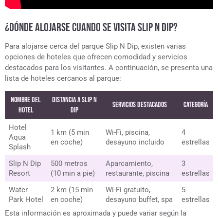
¿DÓNDE ALOJARSE CUANDO SE VISITA SLIP N DIP?
Para alojarse cerca del parque Slip N Dip, existen varias
opciones de hoteles que ofrecen comodidad y servicios
destacados para los visitantes. A continuación, se presenta una
lista de hoteles cercanos al parque:
Nombre del
Distancia a Slip N
Servicios Destacados
Categoría
Hotel
Dip
Hotel
1 km (5 min
Wi-Fi, piscina,
4
Aqua
en coche)
desayuno incluido
estrellas
Splash
Slip N Dip
500 metros
Aparcamiento,
3
Resort
(10 min a pie)
restaurante, piscina
estrellas
Water
2 km (15 min
Wi-Fi gratuito,
5
Park Hotel
en coche)
desayuno buffet, spa
estrellas
Esta información es aproximada y puede variar según la