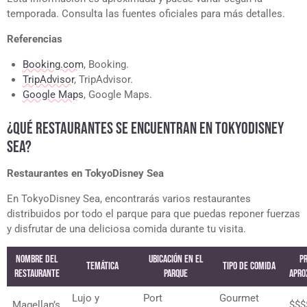
temporada. Consulta las fuentes oficiales para más detalles.
Referencias
Booking.com
, Booking.
TripAdvisor
, TripAdvisor.
Google Maps
, Google Maps.
¿QUÉ RESTAURANTES SE ENCUENTRAN EN TOKYODISNEY
SEA?
Restaurantes en TokyoDisney Sea
En TokyoDisney Sea, encontrarás varios restaurantes
distribuidos por todo el parque para que puedas reponer fuerzas
y disfrutar de una deliciosa comida durante tu visita.
Nombre del
Ubicación en el
Pr
Temática
Tipo de Comida
Restaurante
Parque
Apro
Lujo y
Port
Gourmet
Magellan’s
$$$