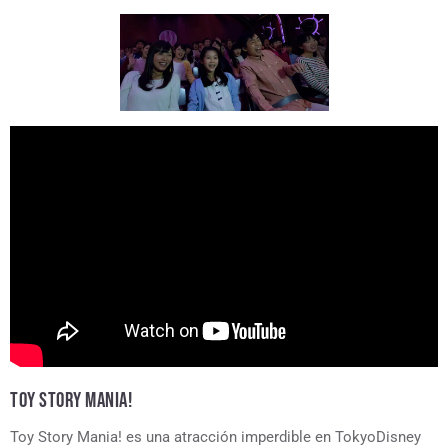
TOY STORY MANIA!
Toy Story Mania! es una atracción imperdible en TokyoDisney