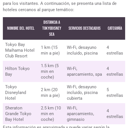
para los visitantes. A continuación, se presenta una lista de
hoteles cercanos al parque temático:
Distancia a
Nombre del Hotel
TokyoDisney
Servicios Destacados
Categoría
Sea
Tokyo Bay
1 km (15
Wi-Fi, desayuno
4
Maihama Hotel
min a pie)
incluido, piscina
estrellas
Club Resort
1.5 km (5
Hilton Tokyo
Wi-Fi,
4
min en
Bay
aparcamiento, spa
estrellas
coche)
Tokyo
Wi-Fi, desayuno
2 km (20
5
Disneyland
incluido, piscina
min a pie)
estrellas
Hotel
cubierta
Sheraton
2.5 km (10
Wi-Fi,
4
Grande Tokyo
min en
aparcamiento,
estrellas
Bay Hotel
coche)
gimnasio
Esta información es aproximada y puede variar según la