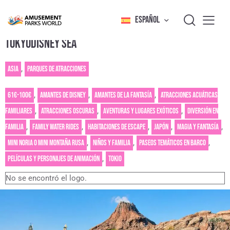
ESPAÑOL
TOKYODISNEY SEA
Asia
,
Parques de atracciones
61€-100€
,
Amantes de Disney
,
Amantes de la fantasía
,
Atracciones acuáticas
familiares
,
Atracciones oscuras
,
Aventuras y lugares exóticos
,
Diversión en
familia
,
Family water rides
,
Habitaciones de escape
,
Japón
,
Magia y fantasía
,
Mini noria o mini montaña rusa
,
Niños y familia
,
Paseos temáticos en barco
,
Películas y personajes de animación
,
Tokio
No se encontró el logo.