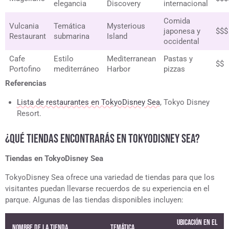
elegancia
Discovery
internacional
Comida
Vulcania
Temática
Mysterious
japonesa y
$$$
Restaurant
submarina
Island
occidental
Cafe
Estilo
Mediterranean
Pastas y
$$
Portofino
mediterráneo
Harbor
pizzas
Referencias
Lista de restaurantes en TokyoDisney Sea
, Tokyo Disney
Resort.
¿QUÉ TIENDAS ENCONTRARÁS EN TOKYODISNEY SEA?
Tiendas en TokyoDisney Sea
TokyoDisney Sea ofrece una variedad de tiendas para que los
visitantes puedan llevarse recuerdos de su experiencia en el
parque. Algunas de las tiendas disponibles incluyen:
Ubicación en el
Nombre de la tienda
Temática