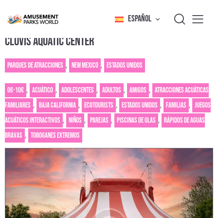
ESPAÑOL
CLOVIS AQUATIC CENTER
Parques de atracciones
,
New Mexico
,
Estados Unidos
0€-10€
,
Acuático
,
Adolescentes
,
Adultos
,
Amigos
,
Atracciones acuáticas
familiares
,
Baja California
,
Ecotourists
,
Estados Unidos
,
Familias
,
Juegos
acuáticos interactivos
,
Niños
,
Parejas
,
Piscinas de olas
,
Rápidos de aguas
bravas
,
Toboganes extremos