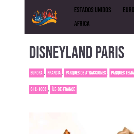
Estados Unidos
Eur
Africa
Estados Unidos
E
DISNEYLAND PARIS
Rusia
Africa
,
,
,
Europa
Francia
Parques de atracciones
Parques temá
,
61€-100€
Île-de-France