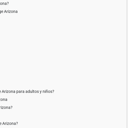
zona?
ge Arizona
e Arizona para adultos y niños?
izona
rizona?
e Arizona?