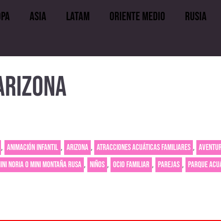
opa
Asia
LATAM
Oriente medio
Rusia
uropa
Asia
LATAM
Oriente medio
ARIZONA
,
,
,
,
Animación infantil
Arizona
Atracciones acuáticas familiares
Aventu
,
,
,
,
ini noria o mini montaña rusa
Niños
Ocio familiar
Parejas
Parque acuá