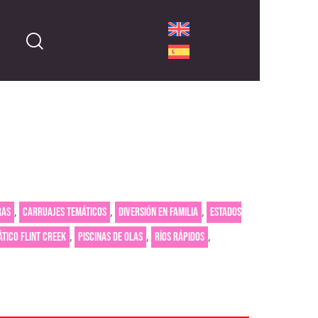
,
,
,
ras
Carruajes temáticos
Diversión en familia
Estados
,
,
,
tico Flint Creek
Piscinas de olas
Ríos rápidos