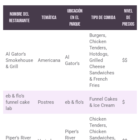
Ubicación
Nivel
Nombre del
Temática
en el
Tipo de Comida
de
Restaurante
Parque
Precios
Burgers,
Chicken
Tenders,
Al Gator’s
Hotdogs,
Al
Smokehouse
Americana
Grilled
$$
Gator’s
& Grill
Cheese
Sandwiches
& French
Fries
eb & flo’s
Funnel Cakes
funnel cake
Postres
eb & flo’s
$
& Ice Cream
lab
Chicken
Tenders,
Piper’s
Chicken
Piper’s River
River
Sandwiches,