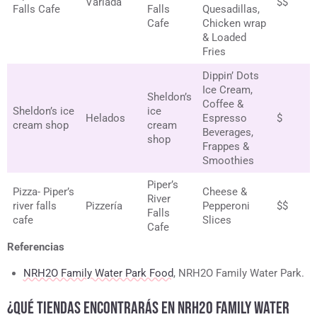
Variada
$$
Falls Cafe
Falls
Quesadillas,
Cafe
Chicken wrap
& Loaded
Fries
Dippin’ Dots
Ice Cream,
Sheldon’s
Coffee &
Sheldon’s ice
ice
Helados
Espresso
$
cream shop
cream
Beverages,
shop
Frappes &
Smoothies
Piper’s
Pizza- Piper’s
Cheese &
River
river falls
Pizzería
Pepperoni
$$
Falls
cafe
Slices
Cafe
Referencias
NRH2O Family Water Park Food
, NRH2O Family Water Park.
¿QUÉ TIENDAS ENCONTRARÁS EN NRH2O FAMILY WATER