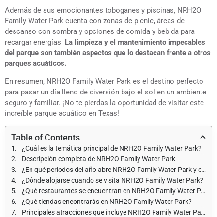
Además de sus emocionantes toboganes y piscinas, NRH2O
Family Water Park cuenta con zonas de picnic, áreas de
descanso con sombra y opciones de comida y bebida para
recargar energías.
La limpieza y el mantenimiento impecables
del parque son también aspectos que lo destacan frente a otros
parques acuáticos.
En resumen, NRH2O Family Water Park es el destino perfecto
para pasar un día lleno de diversión bajo el sol en un ambiente
seguro y familiar. ¡No te pierdas la oportunidad de visitar este
increíble parque acuático en Texas!
Table of Contents
¿Cuál es la temática principal de NRH2O Family Water Park?
Descripción completa de NRH2O Family Water Park
¿En qué periodos del año abre NRH2O Family Water Park y cuáles son los horarios de apertura?
¿Dónde alojarse cuando se visita NRH2O Family Water Park?
¿Qué restaurantes se encuentran en NRH2O Family Water Park?
¿Qué tiendas encontrarás en NRH2O Family Water Park?
Principales atracciones que incluye NRH2O Family Water Park