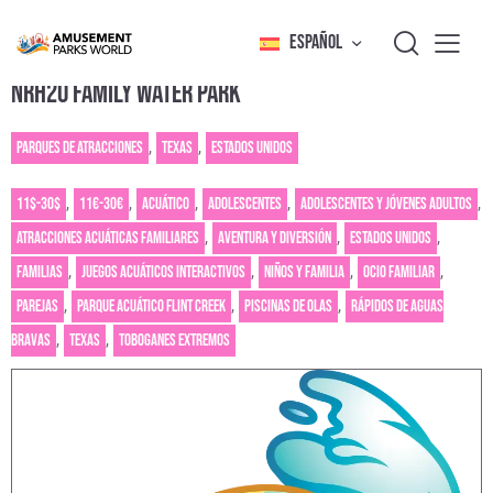
ESPAÑOL
NRH2O FAMILY WATER PARK
Parques de atracciones
,
Texas
,
Estados Unidos
11$-30$
,
11€-30€
,
Acuático
,
Adolescentes
,
Adolescentes y jóvenes adultos
,
Atracciones acuáticas familiares
,
Aventura y diversión
,
Estados Unidos
,
Familias
,
Juegos acuáticos interactivos
,
Niños y familia
,
Ocio familiar
,
Parejas
,
Parque acuático Flint Creek
,
Piscinas de olas
,
Rápidos de aguas
bravas
,
Texas
,
Toboganes extremos