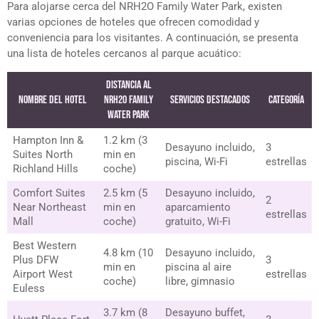
Para alojarse cerca del NRH2O Family Water Park, existen
varias opciones de hoteles que ofrecen comodidad y
conveniencia para los visitantes. A continuación, se presenta
una lista de hoteles cercanos al parque acuático:
Distancia al
Nombre del Hotel
NRH2O Family
Servicios Destacados
Categoría
Water Park
Hampton Inn &
1.2 km (3
Desayuno incluido,
3
Suites North
min en
piscina, Wi-Fi
estrellas
Richland Hills
coche)
Comfort Suites
2.5 km (5
Desayuno incluido,
2
Near Northeast
min en
aparcamiento
estrellas
Mall
coche)
gratuito, Wi-Fi
Best Western
4.8 km (10
Desayuno incluido,
Plus DFW
3
min en
piscina al aire
Airport West
estrellas
coche)
libre, gimnasio
Euless
3.7 km (8
Desayuno buffet,