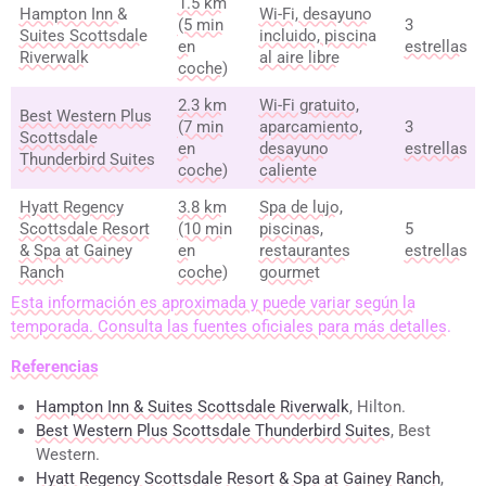
1.5 km
Hampton Inn &
Wi-Fi, desayuno
(5 min
3
Suites Scottsdale
incluido, piscina
en
estrellas
Riverwalk
al aire libre
coche)
2.3 km
Wi-Fi gratuito,
Best Western Plus
(7 min
aparcamiento,
3
Scottsdale
en
desayuno
estrellas
Thunderbird Suites
coche)
caliente
Hyatt Regency
3.8 km
Spa de lujo,
Scottsdale Resort
(10 min
piscinas,
5
& Spa at Gainey
en
restaurantes
estrellas
Ranch
coche)
gourmet
Esta información es aproximada y puede variar según la
temporada. Consulta las fuentes oficiales para más detalles.
Referencias
Hampton Inn & Suites Scottsdale Riverwalk
, Hilton.
Best Western Plus Scottsdale Thunderbird Suites
, Best
Western.
Hyatt Regency Scottsdale Resort & Spa at Gainey Ranch
,