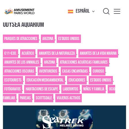
ESPAÑOL
ODYSEA AQUARIUM
Parques de atracciones
,
Arizona
,
Estados Unidos
€11-€30.
,
Acuático
,
Amantes de la naturaleza
,
Amantes de la vida marina
,
Amantes de los animales
,
Arizona
,
Atracciones acuáticas familiares
,
Atracciones oscuras
,
Aventureros
,
Casas encantadas
,
Curioso
,
Ecotourists
,
Educación medioambiental
,
Educadores
,
Estados Unidos
,
Fotógrafos
,
Habitaciones de escape
,
Laberintos
,
Niños y familia
,
Ocio
familiar
,
Parejas
,
Scottsdale
,
Viajeros activos