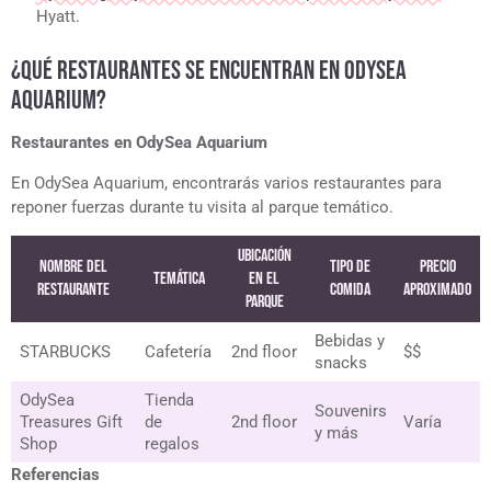
Hyatt.
¿QUÉ RESTAURANTES SE ENCUENTRAN EN ODYSEA
AQUARIUM?
Restaurantes en OdySea Aquarium
En OdySea Aquarium, encontrarás varios restaurantes para
reponer fuerzas durante tu visita al parque temático.
Ubicación
Nombre del
Tipo de
Precio
Temática
en el
Restaurante
Comida
Aproximado
Parque
Bebidas y
STARBUCKS
Cafetería
2nd floor
$$
snacks
OdySea
Tienda
Souvenirs
Treasures Gift
de
2nd floor
Varía
y más
Shop
regalos
Referencias