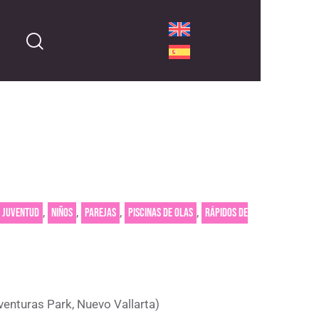
,
,
,
,
Juventud
Niños
Parejas
Piscinas de olas
Rápidos de