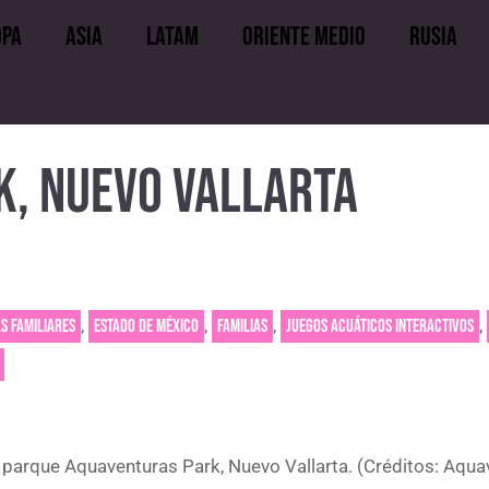
opa
Asia
LATAM
Oriente medio
Rusia
uropa
Asia
LATAM
Oriente medio
, NUEVO VALLARTA
,
,
,
,
s familiares
Estado de México
Familias
Juegos acuáticos interactivos