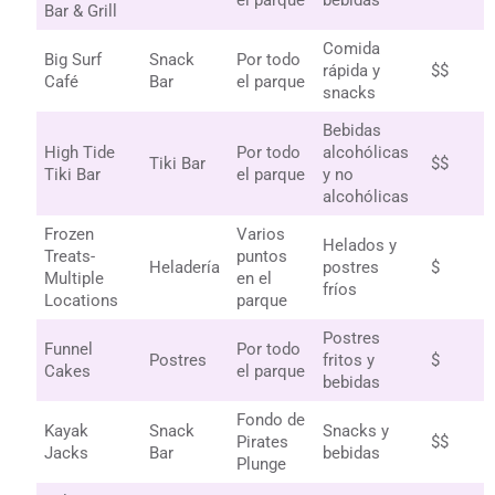
Bar & Grill
Comida
Big Surf
Snack
Por todo
rápida y
$$
Café
Bar
el parque
snacks
Bebidas
High Tide
Por todo
alcohólicas
Tiki Bar
$$
Tiki Bar
el parque
y no
alcohólicas
Frozen
Varios
Helados y
Treats-
puntos
Heladería
postres
$
Multiple
en el
fríos
Locations
parque
Postres
Funnel
Por todo
Postres
fritos y
$
Cakes
el parque
bebidas
Fondo de
Kayak
Snack
Snacks y
Pirates
$$
Jacks
Bar
bebidas
Plunge