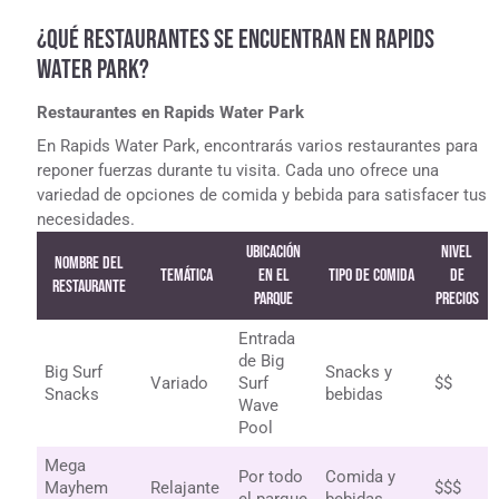
¿QUÉ RESTAURANTES SE ENCUENTRAN EN RAPIDS
WATER PARK?
Restaurantes en Rapids Water Park
En Rapids Water Park, encontrarás varios restaurantes para
reponer fuerzas durante tu visita. Cada uno ofrece una
variedad de opciones de comida y bebida para satisfacer tus
necesidades.
Ubicación
Nivel
Nombre del
Temática
en el
Tipo de Comida
de
Restaurante
Parque
Precios
Entrada
de Big
Big Surf
Snacks y
Variado
Surf
$$
Snacks
bebidas
Wave
Pool
Mega
Por todo
Comida y
Mayhem
Relajante
$$$
el parque
bebidas