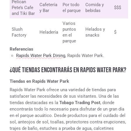
Pelican
Cafetería
Por todo
Comida y
Pete’s Cafe
$$$
y Bar
el parque
bebidas
and Tiki Bar
Varios
Slush
puntos
Helados y
Heladería
$
Factory
en el
snacks
parque
Referencias
Rapids Water Park Dining
, Rapids Water Park.
¿QUÉ TIENDAS ENCONTRARÁS EN RAPIDS WATER PARK?
Tiendas en Rapids Water Park
Rapids Water Park ofrece una variedad de tiendas para
satisfacer las necesidades de sus visitantes. Una de las
tiendas destacadas es la
Tobago Trading Post
, donde
encontrarás todo lo necesario para disfrutar de un gran día
en el parque acuático. Desde productos para el cuidado del
sol, anteojos de sol, toallas, protectores contra erupciones,
trajes de baño, estuches a prueba de agua, calcetines