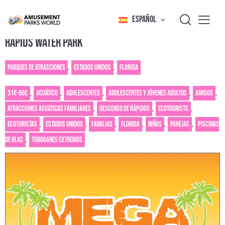
ESPAÑOL
RAPIDS WATER PARK
Parques de atracciones
,
Estados Unidos
,
Florida
31€-60€
,
Acuático
,
Adolescentes
,
Adolescentes y jóvenes adultos
,
Amigos
,
Atracciones acuáticas familiares
,
Descenso de rápidos
,
Ecotourists
,
Ecoturistas
,
Estados Unidos
,
Familias
,
Florida
,
Niños
,
Parejas
,
Piscinas
de olas
,
Toboganes extremos