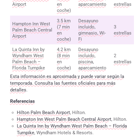
Airport
en
aparcamiento
estrellas
coche)
3.5 km
Desayuno
Hampton Inn West
(7 min
incluido,
3
Palm Beach Central
en
gimnasio, Wi-
estrellas
Airport
coche)
Fi
La Quinta Inn by
4.2 km
Desayuno
Wyndham West
(8 min
incluido,
2
Palm Beach –
en
piscina,
estrellas
Florida Turnpike
coche)
aparcamiento
Esta información es aproximada y puede variar según la
temporada. Consulta las fuentes oficiales para más
detalles.
Referencias
Hilton Palm Beach Airport
, Hilton.
Hampton Inn West Palm Beach Central Airport
, Hilton.
La Quinta Inn by Wyndham West Palm Beach – Florida
Turnpike
, Wyndham Hotels & Resorts.