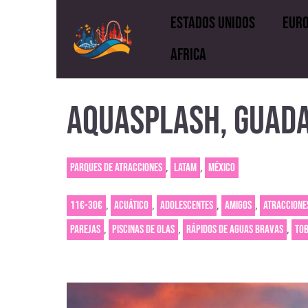
Estados Unidos
Eur
Africa
Estados Unidos
E
AQUASPLASH, GUAD
Rusia
Africa
,
,
Parques de atracciones
LATAM
México
,
,
,
,
11€-30€
Acuático
Adolescentes
Amigos
Atraccione
,
,
,
Parejas
Piscinas de olas
Rápidos de aguas bravas
To