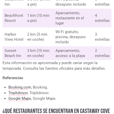
Inn
a pie)
desayuno incluido
estrellas
Aparcamiento,
Beachfront
1 km (10 min
4
restaurante en el
Resort
a pie)
estrellas
lugar
Wi-Fi gratuito,
Harbor
2 km (5 min
3
piscina, desayuno
View Hotel
en coche)
estrellas
incluido
Sunset
3 km (10 min
Aparcamiento,
2
Beach Inn
en coche)
acceso a la playa
estrellas
Esta información es aproximada y puede variar según la
temporada. Consulta las fuentes oficiales para más detalles.
Referencias
Booking.com
, Booking.
TripAdvisor
, TripAdvisor.
Google Maps
, Google Maps.
¿QUÉ RESTAURANTES SE ENCUENTRAN EN CASTAWAY COVE