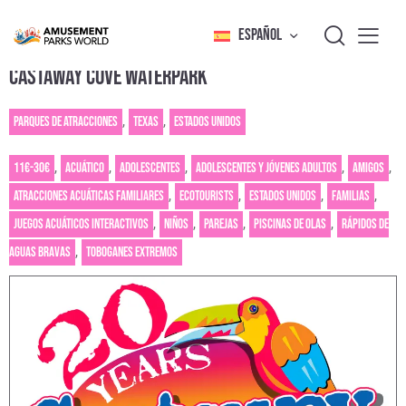
ESPAÑOL
CASTAWAY COVE WATERPARK
Parques de atracciones
,
Texas
,
Estados Unidos
11€-30€
,
Acuático
,
Adolescentes
,
Adolescentes y jóvenes adultos
,
Amigos
,
Atracciones acuáticas familiares
,
Ecotourists
,
Estados Unidos
,
Familias
,
Juegos acuáticos interactivos
,
Niños
,
Parejas
,
Piscinas de olas
,
Rápidos de
aguas bravas
,
Toboganes extremos