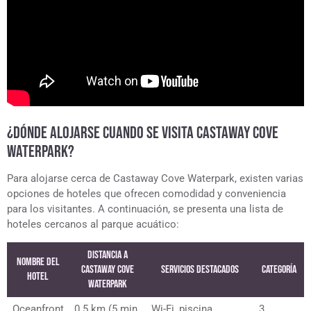
¿DÓNDE ALOJARSE CUANDO SE VISITA CASTAWAY COVE
WATERPARK?
Para alojarse cerca de Castaway Cove Waterpark, existen varias
opciones de hoteles que ofrecen comodidad y conveniencia
para los visitantes. A continuación, se presenta una lista de
hoteles cercanos al parque acuático:
Distancia a
Nombre del
Castaway Cove
Servicios Destacados
Categoría
Hotel
Waterpark
Oceanfront
0.5 km (5 min
Wi-Fi, piscina,
3