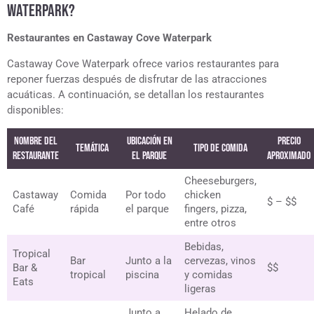
WATERPARK?
Restaurantes en Castaway Cove Waterpark
Castaway Cove Waterpark ofrece varios restaurantes para
reponer fuerzas después de disfrutar de las atracciones
acuáticas. A continuación, se detallan los restaurantes
disponibles:
Nombre del
Ubicación en
Precio
Temática
Tipo de Comida
Restaurante
el Parque
Aproximado
Cheeseburgers,
Castaway
Comida
Por todo
chicken
$ – $$
Café
rápida
el parque
fingers, pizza,
entre otros
Bebidas,
Tropical
Bar
Junto a la
cervezas, vinos
Bar &
$$
tropical
piscina
y comidas
Eats
ligeras
Junto a
Helado de