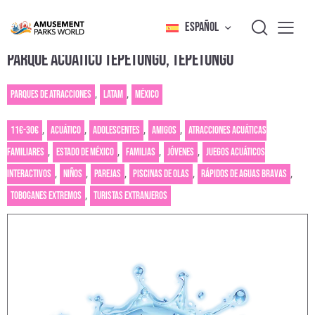
ESPAÑOL
PARQUE ACUÁTICO TEPETONGO, TEPETONGO
Parques de atracciones
,
LATAM
,
México
11€-30€
,
Acuático
,
Adolescentes
,
Amigos
,
Atracciones acuáticas
familiares
,
Estado de México
,
Familias
,
Jóvenes
,
Juegos acuáticos
interactivos
,
Niños
,
Parejas
,
Piscinas de olas
,
Rápidos de aguas bravas
,
Toboganes extremos
,
Turistas extranjeros