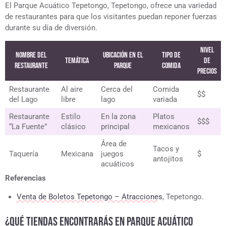
El Parque Acuático Tepetongo, Tepetongo, ofrece una variedad
de restaurantes para que los visitantes puedan reponer fuerzas
durante su día de diversión.
Nivel
Nombre del
Ubicación en el
Tipo de
Temática
de
Restaurante
Parque
Comida
precios
Restaurante
Al aire
Cerca del
Comida
$$
del Lago
libre
lago
variada
Restaurante
Estilo
En la zona
Platos
$$$
“La Fuente”
clásico
principal
mexicanos
Área de
Tacos y
Taquería
Mexicana
juegos
$
antojitos
acuáticos
Referencias
Venta de Boletos Tepetongo – Atracciones
, Tepetongo.
¿QUÉ TIENDAS ENCONTRARÁS EN PARQUE ACUÁTICO